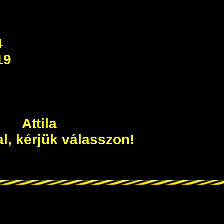
4
19
u
Attila
, kérjük válasszon!