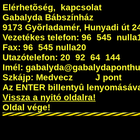
Elérhetõség, kapcsolat
Gabalyda Bábszínház
9173 Gyõrladamér, Hunyadi út 2
Vezetékes telefon: 96 545 nulla
Fax: 96 545 nulla20
Utazótelefon: 20 92 64 144
Imél: gabalyda@gabalydaponth
Szkájp: Medvecz J pont 
Az ENTER billentyû lenyomásával
Vissza a nyitó oldalra!
Oldal vége!